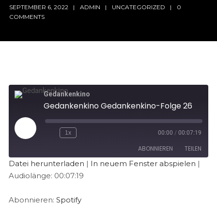
SEPTEMBER 6, 2022
ADMIN
UNCATEGORIZED
0
COMMENTS
Gedankenkino
Gedankenkino Gedankenkino-Folge 26
1x
00:00
/
00:07:19
ABONNIEREN
TEILEN
Datei herunterladen
|
In neuem Fenster abspielen
|
Audiolänge: 00:07:19
TEILEN
Spotify
RSS FEED
LINK
Abonnieren:
Spotify